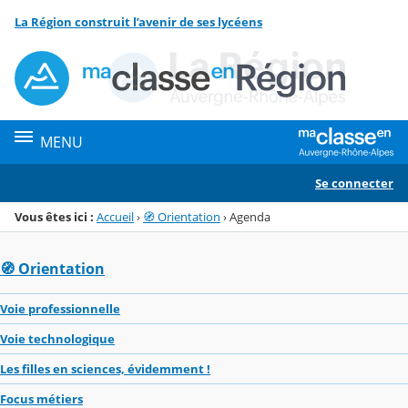
Panneau de gestion des cookies
La Région construit l’avenir de ses lycéens
Menu de la rubrique
Contenu
MENU
Se connecter
Vous êtes ici :
Accueil
›
🧭 Orientation
›
Agenda
🧭 Orientation
Voie professionnelle
Voie technologique
Les filles en sciences, évidemment !
Focus métiers