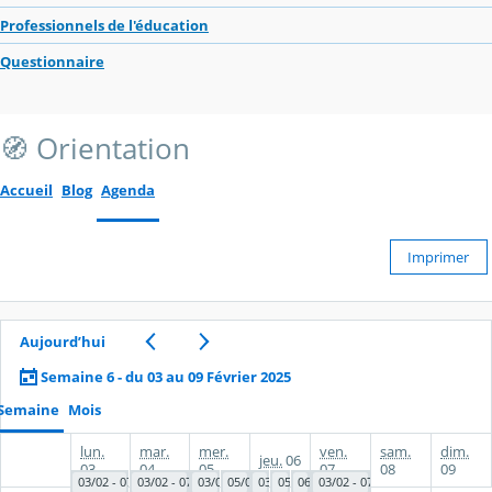
Professionnels de l'éducation
Questionnaire
🧭 Orientation
Accueil
Blog
Agenda
Imprimer
Aujourd’hui
Semaine 6 - du 03 au 09 Février 2025
Semaine
Mois
lun.
mar.
mer.
ven.
sam.
dim.
jeu.
06
03
04
05
07
08
09
03/02 - 07/02
03/02 - 07/02
03/02 - 07/02
05/02 - 06/02
03/02 - 07/02
05/02 - 06/02
06/02
03/02 - 07/02