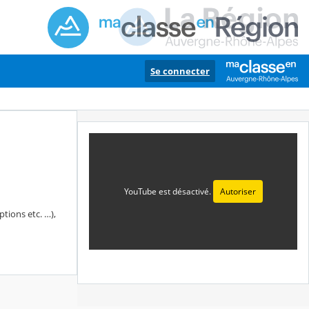
Se connecter
YouTube est désactivé.
Autoriser
ptions etc. …),