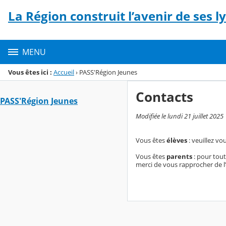
Panneau de gestion des cookies
La Région construit l’avenir de ses l
Menu de la rubrique
Contenu
MENU
Vous êtes ici :
Accueil
›
PASS'Région Jeunes
Contacts
PASS'Région Jeunes
Modifiée le lundi 21 juillet 2025
Vous êtes
élèves
: veuillez v
Vous êtes
parents
: pour tout
merci de vous rapprocher de l