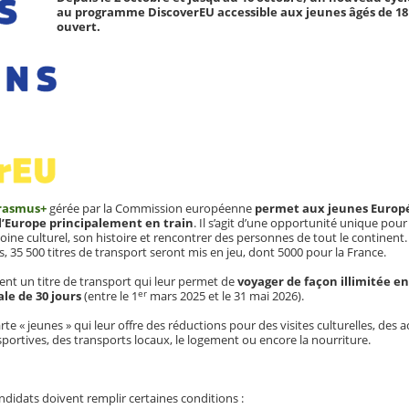
au programme DiscoverEU accessible aux jeunes âgés de 18
ouvert.
rasmus+
gérée par la Commission européenne
permet aux jeunes Europé
l’Europe principalement en train
. Il s’agit d’une opportunité unique pour
oine culturel, son histoire et rencontrer des personnes de tout le continent.
 35 500 titres de transport seront mis en jeu, dont 5000 pour la France.
ent un titre de transport qui leur permet de
voyager de façon illimitée e
er
e de 30 jours
(entre le 1
mars 2025 et le 31 mai 2026).
te « jeunes » qui leur offre des réductions pour des visites culturelles, des ac
 sportives, des transports locaux, le logement ou encore la nourriture.
andidats doivent remplir certaines conditions :