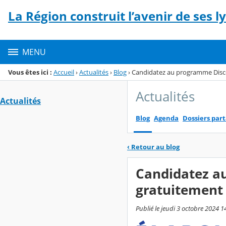
Panneau de gestion des cookies
La Région construit l’avenir de ses l
Menu de la rubrique
Contenu
MENU
Vous êtes ici :
Accueil
›
Actualités
›
Blog
›
Candidatez au programme Disco
Actualités
Actualités
Blog
Agenda
Dossiers par
‹
Retour au blog
Candidatez a
gratuitement 
Publié le jeudi 3 octobre 2024 1