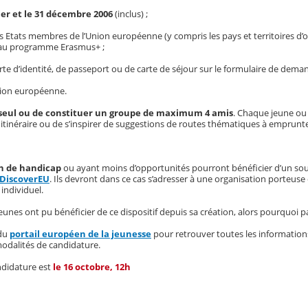
ier et le 31 décembre 2006
(inclus) ;
es Etats membres de l’Union européenne (y compris les pays et territoires d’
 au programme Erasmus+ ;
te d’identité, de passeport ou de carte de séjour sur le formulaire de deman
Union européenne.
seul ou de constituer un groupe de maximum 4 amis
. Chaque jeune ou
 itinéraire ou de s’inspirer de suggestions de routes thématiques à emprunte
on de handicap
ou ayant moins d’opportunités pourront bénéficier d’un sou
e DiscoverEU
. Ils devront dans ce cas s’adresser à une organisation porteuse 
individuel.
eunes ont pu bénéficier de ce dispositif depuis sa création, alors pourquoi p
 du
portail européen de la jeunesse
pour retrouver toutes les informations
 modalités de candidature.
andidature est
le
16 octobre, 12h