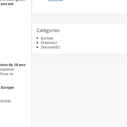
 ans est
Catégories
Europe
Erasmus+
DiscoverEU
ens de 18 ans
 explorer
 Pour ce
n Europe
tivités