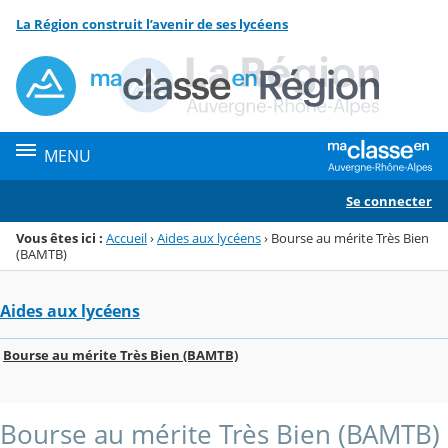
Panneau de gestion des cookies
La Région construit l’avenir de ses lycéens
Menu de la rubrique
Contenu
MENU
Se connecter
Vous êtes ici :
Accueil
›
Aides aux lycéens
›
Bourse au mérite Très Bien
(BAMTB)
Aides aux lycéens
Bourse au mérite Très Bien (BAMTB)
Bourse au mérite Très Bien (BAMTB)