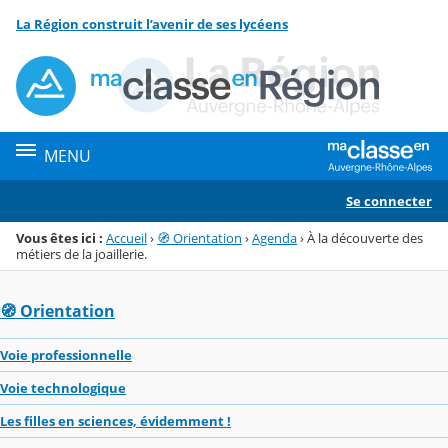
Panneau de gestion des cookies
La Région construit l’avenir de ses lycéens
Menu de la rubrique
Contenu
MENU
Se connecter
Vous êtes ici :
Accueil
›
🧭 Orientation
›
Agenda
›
À la découverte des
métiers de la joaillerie.
🧭 Orientation
Voie professionnelle
Voie technologique
Les filles en sciences, évidemment !