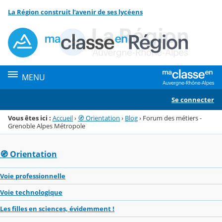
Panneau de gestion des cookies
La Région construit l’avenir de ses lycéens
Menu de la rubrique
Contenu
MENU
Se connecter
Vous êtes ici :
Accueil
›
🧭 Orientation
›
Blog
›
Forum des métiers -
Grenoble Alpes Métropole
🧭 Orientation
Voie professionnelle
Voie technologique
Les filles en sciences, évidemment !