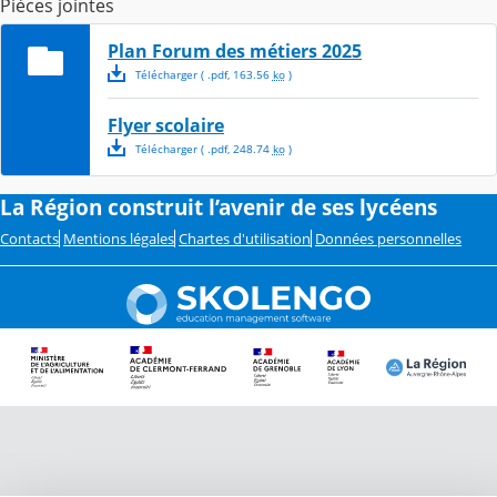
Pièces jointes
Plan Forum des métiers 2025
Télécharger
( .
pdf
,
163.56
ko
)
Flyer scolaire
Télécharger
( .
pdf
,
248.74
ko
)
La Région construit l’avenir de ses lycéens
Contacts
Mentions légales
Chartes d'utilisation
Données personnelles