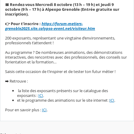
📅 Rendez-vous Mercredi 8 octobre (13 h – 19 h) et Jeudi 9
octobre (9 h – 17 h) à Alpexpo Grenoble (Entrée gratuite sur
inscription).
👉 Pour t’inscrire :
https://forum-metiers-
grenoble2025.site.calypso-event.net/visiteur.htm
200 exposants, représentant une vingtaine d’environnements,
professionnels t’attendent !
Au programme ? De nombreuses animations, des démonstrations
interactives, des rencontres avec des professionnels, des conseils sur
l’orientation et la formation…
Saisis cette occasion de t’inspirer et de tester ton futur métier !
➡️
Retrouve :
la liste des exposants présents sur le catalogue des
exposants :
ICI
.
et le programme des animations sur le site internet :
ICI
.
Pour en savoir plus :
ICI
.