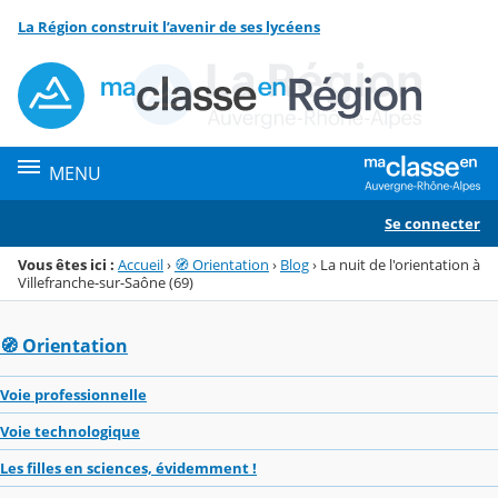
Panneau de gestion des cookies
La Région construit l’avenir de ses lycéens
Menu de la rubrique
Contenu
MENU
Se connecter
Vous êtes ici :
Accueil
›
🧭 Orientation
›
Blog
›
La nuit de l'orientation à
Villefranche-sur-Saône (69)
🧭 Orientation
Voie professionnelle
Voie technologique
Les filles en sciences, évidemment !