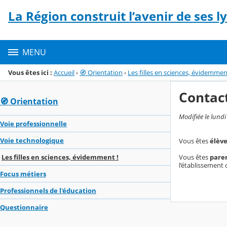
Panneau de gestion des cookies
La Région construit l’avenir de ses l
Menu de la rubrique
Contenu
MENU
Vous êtes ici :
Accueil
›
🧭 Orientation
›
Les filles en sciences, évidemmen
Contac
🧭 Orientation
Modifiée le lundi
Voie professionnelle
Voie technologique
Vous êtes
élèv
Vous êtes
pare
Les filles en sciences, évidemment !
l’établissement 
Focus métiers
Professionnels de l'éducation
Questionnaire