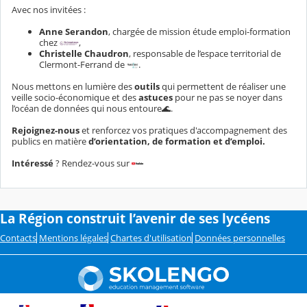
Avec nos invitées
:
Anne Serandon
, chargée de mission étude emploi-formation
chez
,
Christelle Chaudron
, responsable de l’espace territorial de
Clermont-Ferrand de
.
Nous mettons en lumière des
outils
qui permettent de réaliser une
veille socio-économique et des
astuces
pour ne pas se noyer dans
l’océan de données qui nous entoure
🌊
.
Rejoignez-nous
et renforcez vos pratiques d'accompagnement des
publics en matière
d’orientation, de formation et d’emploi.
Intéressé
? Rendez-vous sur
La Région construit l’avenir de ses lycéens
Contacts
Mentions légales
Chartes d'utilisation
Données personnelles