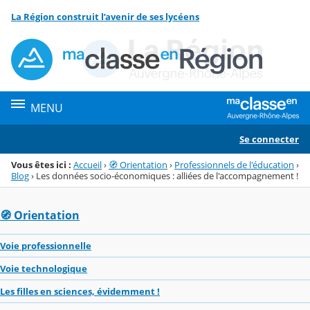
Panneau de gestion des cookies
La Région construit l’avenir de ses lycéens
Menu de la rubrique
Contenu
MENU
Se connecter
Vous êtes ici :
Accueil
›
🧭 Orientation
›
Professionnels de l'éducation
›
Blog
›
Les données socio-économiques : alliées de l'accompagnement !
🧭 Orientation
Voie professionnelle
Voie technologique
Les filles en sciences, évidemment !