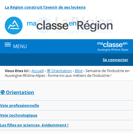
Panneau de gestion des cookies
La Région construit l’avenir de ses lycéens
Menu de la rubrique
Contenu
MENU
Se connecter
Vous êtes ici :
Accueil
›
🧭 Orientation
›
Blog
›
Semaine de l’industrie en
Auvergne-Rhône-Alpes : forme-toi aux métiers de l’industrie !
🧭 Orientation
Voie professionnelle
Voie technologique
Les filles en sciences, évidemment !