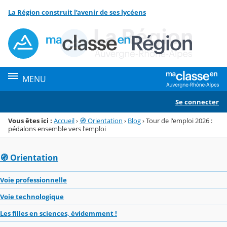
Panneau de gestion des cookies
La Région construit l’avenir de ses lycéens
Menu de la rubrique
Contenu
MENU
Se connecter
Vous êtes ici :
Accueil
›
🧭 Orientation
›
Blog
›
Tour de l'emploi 2026 :
pédalons ensemble vers l'emploi
🧭 Orientation
Voie professionnelle
Voie technologique
Les filles en sciences, évidemment !