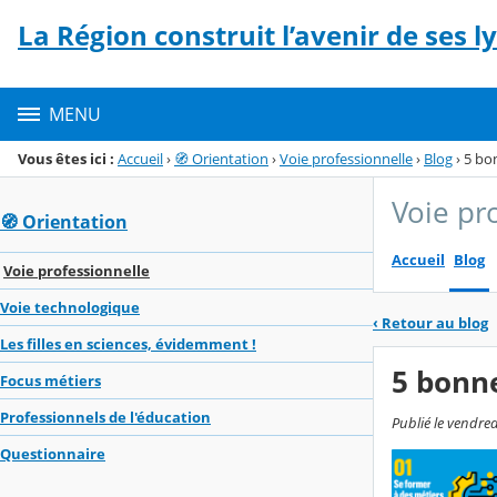
Panneau de gestion des cookies
La Région construit l’avenir de ses l
Menu de la rubrique
Contenu
MENU
Vous êtes ici :
Accueil
›
🧭 Orientation
›
Voie professionnelle
›
Blog
›
5 bon
Voie pr
🧭 Orientation
Accueil
Blog
Voie professionnelle
Voie technologique
‹
Retour au blog
Les filles en sciences, évidemment !
5 bonne
Focus métiers
Professionnels de l'éducation
Publié le vendred
Questionnaire