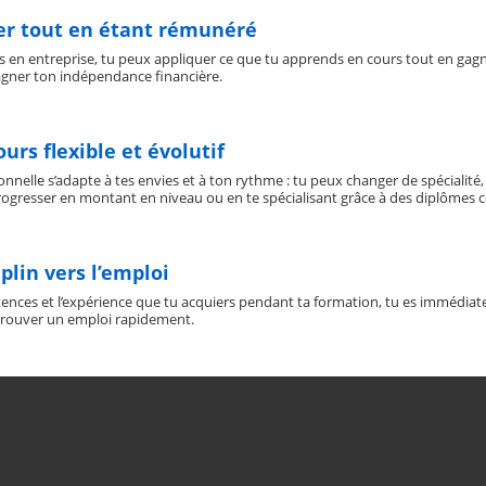
er tout en étant rémunéré
s en entreprise, tu peux appliquer ce que tu apprends en cours tout en gagn
gagner ton indépendance financière.
urs flexible et évolutif
onnelle s’adapte à tes envies et à ton rythme : tu peux changer de spécialité
rogresser en montant en niveau ou en te spécialisant grâce à des diplômes c
plin vers l’emploi
nces et l’expérience que tu acquiers pendant ta formation, tu es immédiatem
trouver un emploi rapidement.