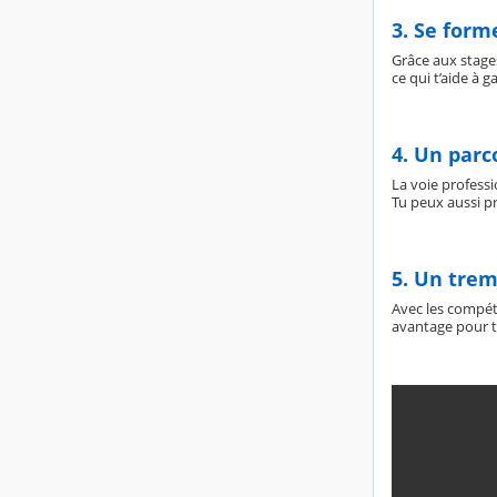
3. Se form
Grâce aux stage
ce qui t’aide à 
4. Un parco
La voie professi
Tu peux aussi p
5. Un trem
Avec les compéte
avantage pour 