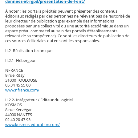
donnees-et-rgpd/presentation-de-l-ent/
À noter : les portails précités peuvent présenter des contenus
éditoriaux rédigés par des personnes ne relevant pas de l’autorité de
leur directeur de publication (par exemple des informations
proposées par une collectivité ou une autorité académique dans un
espace prévu comme tel au sein des portails d’établissements
relevant de sa compétence). Ce sont les directeurs de publication de
ces sources éditoriales qui en sont les responsables.
II.2- Réalisation technique
II.2.1- Hébergeur
NFRANCE
9 rue Ritay
31000 TOULOUSE
05 34 45 55 00
www.nfrance.com/
II.2.2- Intégrateur / Éditeur du logiciel
KOSMOS
8 rue Kervégan
44000 NANTES
02 40 20 47 95
www.kosmos-education.com/