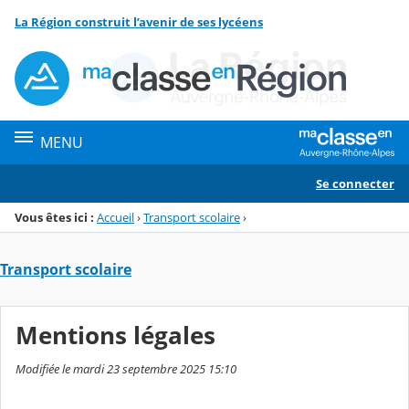
Panneau de gestion des cookies
La Région construit l’avenir de ses lycéens
Menu de la rubrique
Contenu
MENU
Se connecter
Vous êtes ici :
Accueil
›
Transport scolaire
›
Transport scolaire
Mentions légales
Modifiée le mardi 23 septembre 2025 15:10