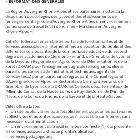
I- INFORMATIONS GENERALES
La Région Auvergne-Rhône-Alpes et ses partenaires mettent à la
disposition des collèges, des lycées et des établissements de
l'enseignement agricole d’Auvergne-Rhône-Alpes un environnement
numérique de travail (ENT) dénommé « Ma classe en Auvergne-
Rhône-Alpes ».
Cet ENT fédère un ensemble de portails de fonctionnalités et de
services accessibles via Internet et mis à disposition du public et des
différentes composantes de la communauté éducative du second
degré des académies de Clermont-Ferrand, de Grenoble, de Lyon et
de la Direction Régionale de l'Agriculture, de l'Alimentation et de la
Forêt (DRAAF) pour l’enseignement agricole (enseignants, élèves,
parents, personnels administratifs et techniques, agents de
collectivités…) par un partenariat regroupant le Conseil régional
d’Auvergne-Rhône-Alpes, les Rectorats de Clermont-Ferrand, de
Grenoble, de Lyon et de la DRAAF, les Conseils départementaux de
l’Allier, du Cantal, de la Haute-Loire, du Puy-de-Dôme, de l'Ain, de
l'Isère, de la Loire, du Rhône, de la Savoie et de la Haute-Savoie.
L’ENT offre à la fois :
• Un site public, vitrine pour l’établissement ou pour les partenaires
(collectivités et autorités académiques), accessible sur Internet sans
nécessiter d'authentification
• Un environnement de travail en mode connecté [1] qui présente
les services associés à chaque profil d’utilisateur :
- services pédagogiques