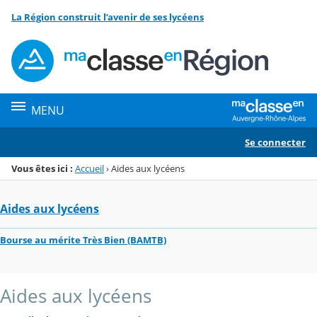
Panneau de gestion des cookies
La Région construit l’avenir de ses lycéens
Menu de la rubrique
Contenu
MENU
Se connecter
Vous êtes ici :
Accueil
›
Aides aux lycéens
Aides aux lycéens
Bourse au mérite Très Bien (BAMTB)
Aides aux lycéens