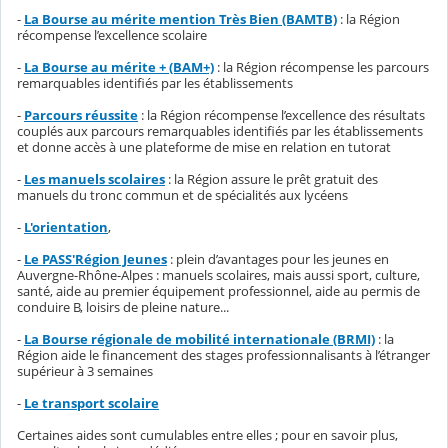
-
La Bourse au mérite mention Très Bien (BAMTB)
: la Région
récompense l’excellence scolaire
-
La Bourse au mérite + (BAM+)
: la Région récompense les parcours
remarquables identifiés par les établissements
-
Parcours réussite
:
la Région récompense l’excellence des résultats
couplés aux parcours remarquables identifiés par les établissements
et donne accès à une plateforme de mise en relation en tutorat
-
Les manuels scolaires
:
la Région assure
le prêt gratuit des
manuels du tronc commun et de spécialités aux lycéens
-
L'orientation
,
-
Le PASS'Région Jeunes
: plein d’avantages pour les jeunes en
Auvergne-Rhône-Alpes : manuels scolaires, mais aussi sport, culture,
santé, aide au premier équipement professionnel, aide au permis de
conduire B, loisirs de pleine nature...
-
La Bourse régionale de mobilité internationale (BRMI)
: la
Région aide le financement des stages professionnalisants à l’étranger
supérieur à 3 semaines
-
Le transport scolaire
Certaines aides sont cumulables entre elles ; pour en savoir plus,