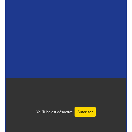
l
é
YouTube est désactivé.
Autoriser