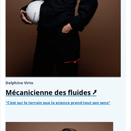
Delphine Virte
Mécanicienne des fluides ⭷
"C'est sur le terrain que la science prend tout son sens"