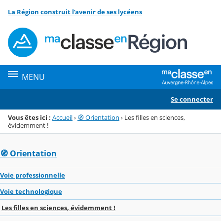
Panneau de gestion des cookies
La Région construit l’avenir de ses lycéens
Menu de la rubrique
Contenu
MENU
Se connecter
Vous êtes ici :
Accueil
›
🧭 Orientation
›
Les filles en sciences,
évidemment !
🧭 Orientation
Voie professionnelle
Voie technologique
Les filles en sciences, évidemment !